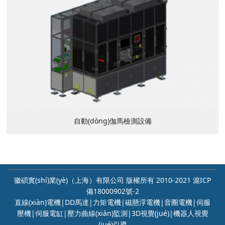
自動(dòng)伽馬檢測設備
徽碩實(shí)業(yè)（上海）有限公司 版權所有 2010-2021
滬ICP
備18000902號-2
直線(xiàn)電機|DD馬達|力矩電機|磁懸浮電機|音圈電機|伺服
壓機|伺服電缸|壓力曲線(xiàn)監測|3D視覺(jué)|機器人視覺
(jué)引導