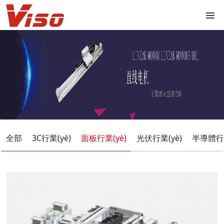
全部
3C行業(yè)
面板行業(yè)
光伏行業(yè)
半導體行業