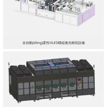
全自動(dòng)柔性OLED模組激光精切設備